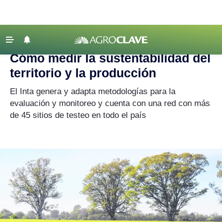
Agroclave
|
sustentabilidad
‹ VOLVER
Últimas Noticias
Cómo medir la sustentabilidad del
Agricultura
territorio y la producción
Ganadería
El Inta genera y adapta metodologías para la
Lechería
evaluación y monitoreo y cuenta con una red con más
de 45 sitios de testeo en todo el país
Tecnología
Maquinaria agrícola
Agenda
Regionales
Clima
Agronegocios
Mercados