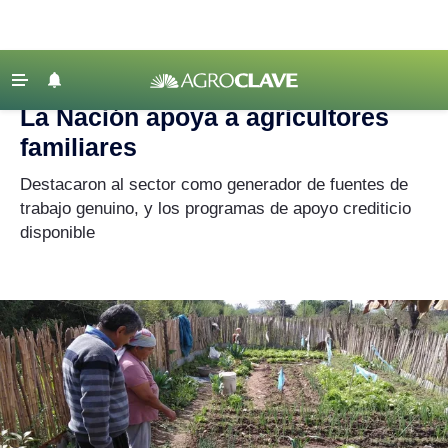
Agroclave
|
agricultura familiar
‹ VOLVER
Últimas Noticias
La Nación apoya a agricultores
Agricultura
familiares
Ganadería
Destacaron al sector como generador de fuentes de
Lechería
trabajo genuino, y los programas de apoyo crediticio
disponible
Tecnología
Maquinaria agrícola
Agenda
Regionales
Clima
Agronegocios
Mercados