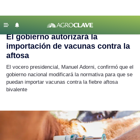
Agroclave
|
importación
‹ VOLVER
Últimas Noticias
El gobierno autorizará la
Agricultura
importación de vacunas contra la
Ganadería
aftosa
Lechería
El vocero presidencial, Manuel Adorni, confirmó que el
gobierno nacional modificará la normativa para que se
Tecnología
puedan importar vacunas contra la fiebre aftosa
Maquinaria agrícola
bivalente
Agenda
Regionales
Clima
Agronegocios
Mercados