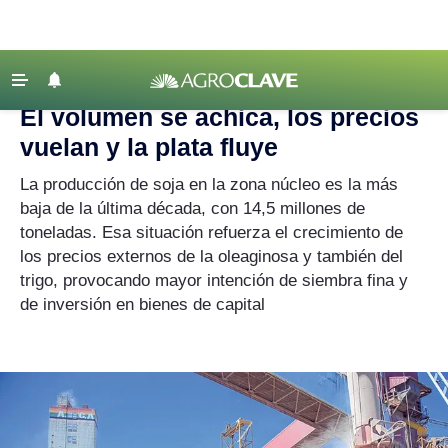
Agroclave
|
precios
‹ VOLVER
Últimas Noticias
El volumen se achica, los precios
Agricultura
vuelan y la plata fluye
Ganadería
La producción de soja en la zona núcleo es la más
Lechería
baja de la última década, con 14,5 millones de
toneladas. Esa situación refuerza el crecimiento de
Tecnología
los precios externos de la oleaginosa y también del
Maquinaria agrícola
trigo, provocando mayor intención de siembra fina y
de inversión en bienes de capital
Agenda
Regionales
Clima
Agronegocios
Mercados