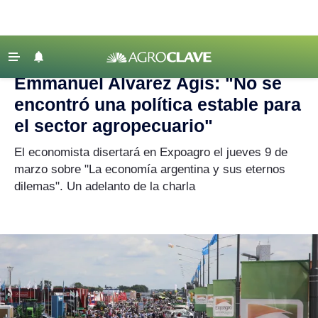
Agroclave
|
política
‹ VOLVER
Últimas Noticias
Emmanuel Alvarez Agis: "No se
Agricultura
encontró una política estable para
Ganadería
el sector agropecuario"
Lechería
El economista disertará en Expoagro el jueves 9 de
marzo sobre "La economía argentina y sus eternos
Tecnología
dilemas". Un adelanto de la charla
Maquinaria agrícola
Agenda
Regionales
Clima
Agronegocios
Mercados