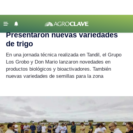
Agroclave
|
Empresas
|
Los Grobo
‹ VOLVER
Últimas Noticias
Presentaron nuevas variedades
Agricultura
de trigo
Ganadería
En una jornada técnica realizada en Tandil, el Grupo
Lechería
Los Grobo y Don Mario lanzaron novedades en
productos biológicos y bioactivadores. También
Tecnología
nuevas variedades de semillas para la zona
Maquinaria agrícola
Agenda
Regionales
Clima
Agronegocios
Mercados