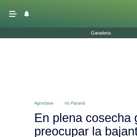
Últimas Noticias
Ganadería
Agricultura
Ganadería
Lechería
Tecnología
Maquinaria agrícola
Agenda
Agroclave
|
río Paraná
Regionales
En plena cosecha 
Clima
Agronegocios
preocupar la bajan
Mercados