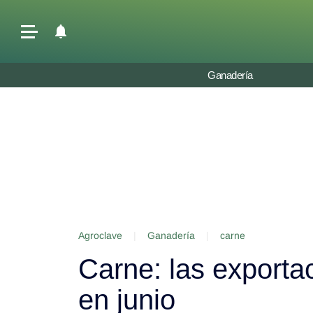
Últimas Noticias
Ganadería
Agricultura
Ganadería
Lechería
Tecnología
Maquinaria agrícola
Agenda
Agroclave
|
Ganadería
|
carne
Regionales
Carne: las exporta
Clima
Agronegocios
en junio
Mercados