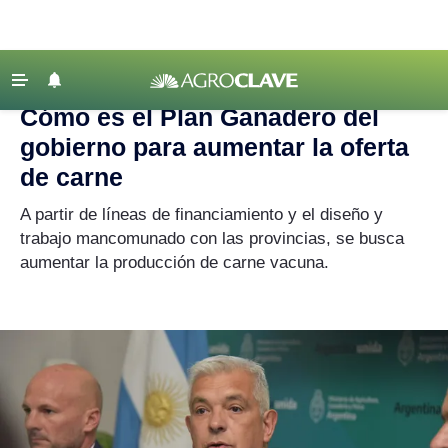
Agroclave
|
carne
‹ VOLVER
Últimas Noticias
Cómo es el Plan Ganadero del
Agricultura
gobierno para aumentar la oferta
Ganadería
de carne
Lechería
A partir de líneas de financiamiento y el diseño y
trabajo mancomunado con las provincias, se busca
Tecnología
aumentar la producción de carne vacuna.
Maquinaria agrícola
Agenda
Regionales
Clima
Agronegocios
Mercados