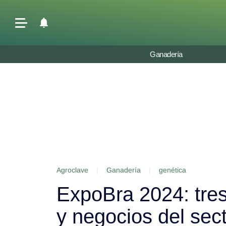
Últimas Noticias
Ganadería
Agricultura
Ganadería
Lechería
Tecnología
Maquinaria agrícola
Agenda
Agroclave
|
Ganadería
|
genética
Regionales
ExpoBra 2024: tres
Clima
Agronegocios
y negocios del sec
Mercados