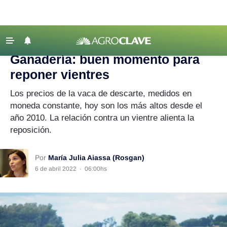
Agroclave
|
ganadería
‹ VOLVER
Últimas Noticias
Ganadería: buen momento para
Agricultura
reponer vientres
Ganadería
Los precios de la vaca de descarte, medidos en
Lechería
moneda constante, hoy son los más altos desde el
año 2010. La relación contra un vientre alienta la
Tecnología
reposición.
Maquinaria agrícola
Agenda
Por
María Julia Aiassa (Rosgan)
6 de abril 2022
·
06:00hs
Regionales
Clima
Agronegocios
Mercados