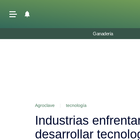
Últimas Noticias
Ganadería
Agricultura
Ganadería
Lechería
Tecnología
Maquinaria agrícola
Agenda
Agroclave
|
tecnología
Regionales
Industrias enfrenta
Clima
Agronegocios
desarrollar tecnolo
Mercados