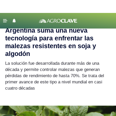
Agroclave
|
Agricultura
|
malezas
‹ VOLVER
Últimas Noticias
Argentina suma una nueva
Agricultura
tecnología para enfrentar las
Ganadería
malezas resistentes en soja y
algodón
Lechería
Tecnología
La solución fue desarrollada durante más de una
década y permite controlar malezas que generan
Maquinaria agrícola
pérdidas de rendimiento de hasta 70%. Se trata del
Agenda
primer avance de este tipo a nivel mundial en casi
cuatro décadas
Regionales
Clima
Agronegocios
Mercados