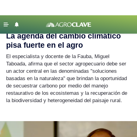
Agroclave
|
cambio climático
‹ VOLVER
Últimas Noticias
La agenda del cambio climático
Agricultura
pisa fuerte en el agro
Ganadería
El especialista y docente de la Fauba, Miguel
Lechería
Taboada, afirma que el sector agropecuario debe ser
un actor central en las denominadas "soluciones
Tecnología
basadas en la naturaleza" que brindan la oportunidad
Maquinaria agrícola
de secuestrar carbono por medio del manejo
restaurativo de los ecosistemas y la recuperación de
Agenda
la biodiversidad y heterogeneidad del paisaje rural.
Regionales
Clima
Agronegocios
Mercados