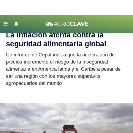
Agroclave
|
inflación
‹ VOLVER
Últimas Noticias
La inflación atenta contra la
Agricultura
seguridad alimentaria global
Ganadería
Un informe de Cepal indica que la aceleración de
Lechería
precios incrementó el riesgo de la inseguridad
alimentaria en América latina y el Caribe a pesar de
Tecnología
ser una región con los mayores superávits
Maquinaria agrícola
agropecuarios del mundo
Agenda
Regionales
Clima
Agronegocios
Mercados