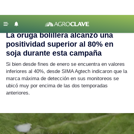
Agroclave
|
soja
‹ VOLVER
Últimas Noticias
La oruga bolillera alcanzó una
Agricultura
positividad superior al 80% en
Ganadería
soja durante esta campaña
Lechería
Si bien desde fines de enero se encuentra en valores
inferiores al 40%, desde SIMA Agtech indicaron que la
Tecnología
marca máxima de detección en sus monitoreos se
Maquinaria agrícola
ubicó muy por encima de las dos temporadas
Agenda
anteriores.
Regionales
Clima
Agronegocios
Mercados