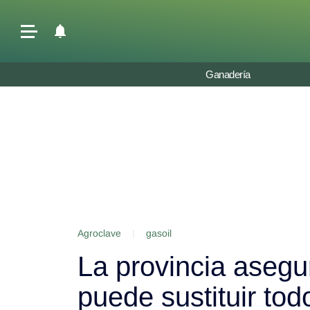
Últimas Noticias
Ganadería
Agricultura
Ganadería
Lechería
Tecnología
Maquinaria agrícola
Agenda
Agroclave
|
gasoil
Regionales
La provincia aseg
Clima
Agronegocios
puede sustituir tod
Mercados