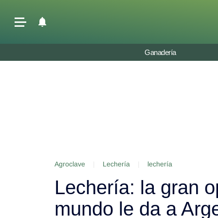
Últimas Noticias
Ganadería
Agricultura
Ganadería
Lechería
Tecnología
Maquinaria agrícola
Agenda
Agroclave
|
Lechería
|
lechería
Regionales
Lechería: la gran o
Clima
Agronegocios
mundo le da a Arg
Mercados