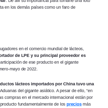
lar
. De allí su importancia para tomarle una foto
cta en los demás países como un faro de
jugadores en el comercio mundial de lácteos,
ortador de LPE y su principal proveedor es
articipación de ese producto en el gigante
 enero-mayo de 2022.
ductos lácteos importados por China tuvo una
Aduanas del gigante asiático. A pesar de ello, “en
las compras en el mercado internacional están por
 (producto fundamentalmente de los
precios
más