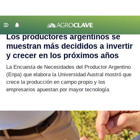
Agroclave
|
productores
‹ VOLVER
Últimas Noticias
Los productores argentinos se
Agricultura
muestran más decididos a invertir
Ganadería
y crecer en los próximos años
Lechería
La Encuesta de Necesidades del Productor Argentino
(Enpa) que elabora la Universidad Austral mostró que
Tecnología
crece la producción en campo propio y los
Maquinaria agrícola
empresarios apuestan por mayor tecnología
Agenda
Regionales
Clima
Agronegocios
Mercados