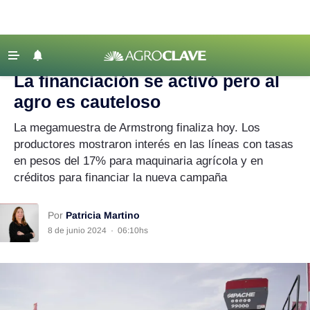
Agroclave
|
Maquinaria agrícola
|
financiación
‹ VOLVER
Últimas Noticias
La financiación se activó pero al
Agricultura
agro es cauteloso
Ganadería
La megamuestra de Armstrong finaliza hoy. Los
Lechería
productores mostraron interés en las líneas con tasas
en pesos del 17% para maquinaria agrícola y en
Tecnología
créditos para financiar la nueva campaña
Maquinaria agrícola
Agenda
Por
Patricia Martino
8 de junio 2024
·
06:10hs
Regionales
Clima
Agronegocios
Mercados