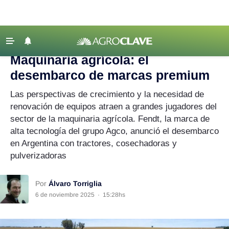
Agroclave
|
Maquinaria agrícola
|
maquinaria agrícola
‹ VOLVER
Últimas Noticias
Maquinaria agrícola: el
Agricultura
desembarco de marcas premium
Ganadería
Las perspectivas de crecimiento y la necesidad de
Lechería
renovación de equipos atraen a grandes jugadores del
sector de la maquinaria agrícola. Fendt, la marca de
Tecnología
alta tecnología del grupo Agco, anunció el desembarco
Maquinaria agrícola
en Argentina con tractores, cosechadoras y
pulverizadoras
Agenda
Regionales
Por
Álvaro Torriglia
Clima
6 de noviembre 2025
·
15:28hs
Agronegocios
Mercados