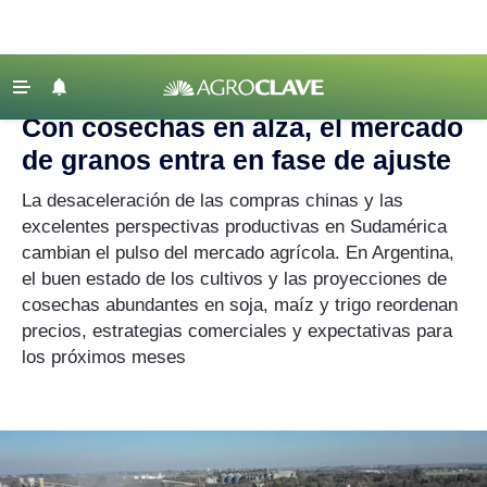
Agroclave
|
Mercados
|
mercado
‹ VOLVER
Últimas Noticias
Con cosechas en alza, el mercado
Agricultura
de granos entra en fase de ajuste
Ganadería
La desaceleración de las compras chinas y las
Lechería
excelentes perspectivas productivas en Sudamérica
cambian el pulso del mercado agrícola. En Argentina,
Tecnología
el buen estado de los cultivos y las proyecciones de
Maquinaria agrícola
cosechas abundantes en soja, maíz y trigo reordenan
precios, estrategias comerciales y expectativas para
Agenda
los próximos meses
Regionales
Clima
Agronegocios
Mercados