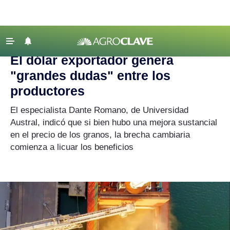
Agroclave
|
Mercados
|
dólar exportador
‹ VOLVER
Últimas Noticias
El dólar exportador genera
Agricultura
"grandes dudas" entre los
Ganadería
productores
Lechería
El especialista Dante Romano, de Universidad
Austral, indicó que si bien hubo una mejora sustancial
Tecnología
en el precio de los granos, la brecha cambiaria
Maquinaria agrícola
comienza a licuar los beneficios
Agenda
Regionales
Clima
Agronegocios
Mercados