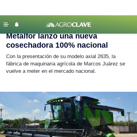
Agroclave
|
Metalfor
‹ VOLVER
Últimas Noticias
Metalfor lanzó una nueva
Agricultura
cosechadora 100% nacional
Ganadería
Con la presentación de su modelo axial 2635, la
Lechería
fábrica de maquinaria agrícola de Marcos Juárez se
vuelve a meter en el mercado nacional.
Tecnología
Maquinaria agrícola
Agenda
Regionales
Clima
Agronegocios
Mercados