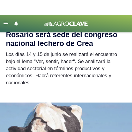
Agroclave
|
Rosario
‹ VOLVER
Últimas Noticias
Rosario será sede del congreso
Agricultura
nacional lechero de Crea
Ganadería
Los días 14 y 15 de junio se realizará el encuentro
Lechería
bajo el lema "Ver, sentir, hacer". Se analizará la
actividad sectorial en términos productivos y
Tecnología
económicos. Habrá referentes internacionales y
Maquinaria agrícola
nacionales
Agenda
Regionales
Clima
Agronegocios
Mercados