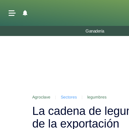
Últimas Noticias
Ganadería
Agricultura
Ganadería
Lechería
Tecnología
Maquinaria agrícola
Agenda
Agroclave
|
Sectores
|
legumbres
Regionales
La cadena de legu
Clima
Agronegocios
de la exportación
Mercados