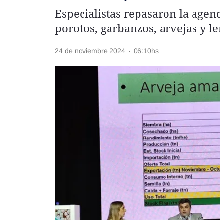
Especialistas repasaron la agen
Rss
porotos, garbanzos, arvejas y l
24 de noviembre 2024
·
06:10hs
Seguinos