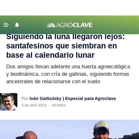
Agroclave
|
Huerta
‹ VOLVER
Últimas Noticias
Siguiendo la luna llegaron lejos:
Agricultura
santafesinos que siembran en
Ganadería
base al calendario lunar
Lechería
Dos amigos llevan adelante una huerta agroecológica
y biodinámica, con cría de gallinas, siguiendo formas
Tecnología
ancestrales de relacionarse con el suelo
Maquinaria agrícola
Agenda
Por
Iván Garbulsky | Especial para Agroclave
Regionales
3 de abril 2022
·
06:00hs
Clima
Agronegocios
Mercados