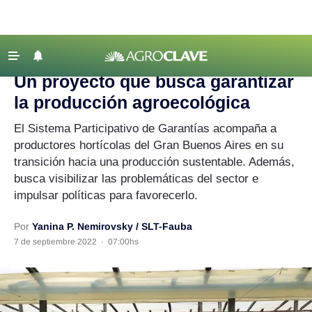
Agroclave
|
producción
‹ VOLVER
Últimas Noticias
Un proyecto que busca garantizar
Agricultura
la producción agroecológica
Ganadería
El Sistema Participativo de Garantías acompaña a
Lechería
productores hortícolas del Gran Buenos Aires en su
transición hacia una producción sustentable. Además,
Tecnología
busca visibilizar las problemáticas del sector e
Maquinaria agrícola
impulsar políticas para favorecerlo.
Agenda
Por
Yanina P. Nemirovsky / SLT-Fauba
Regionales
7 de septiembre 2022
·
07:00hs
Clima
Agronegocios
Mercados