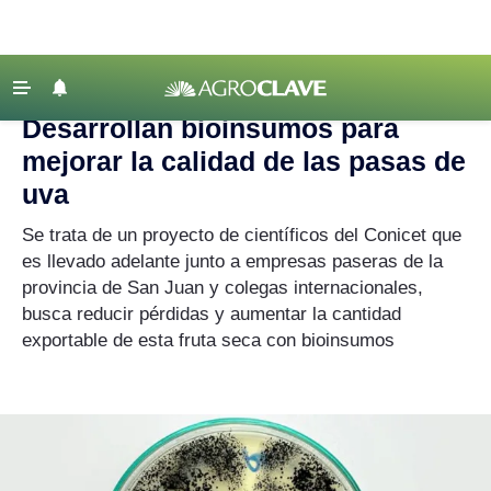
Agroclave
|
Academia
|
bioinsumos
‹ VOLVER
Últimas Noticias
Desarrollan bioinsumos para
Agricultura
mejorar la calidad de las pasas de
Ganadería
uva
Lechería
Se trata de un proyecto de científicos del Conicet que
es llevado adelante junto a empresas paseras de la
Tecnología
provincia de San Juan y colegas internacionales,
Maquinaria agrícola
busca reducir pérdidas y aumentar la cantidad
Agenda
exportable de esta fruta seca con bioinsumos
Regionales
Clima
Agronegocios
Mercados