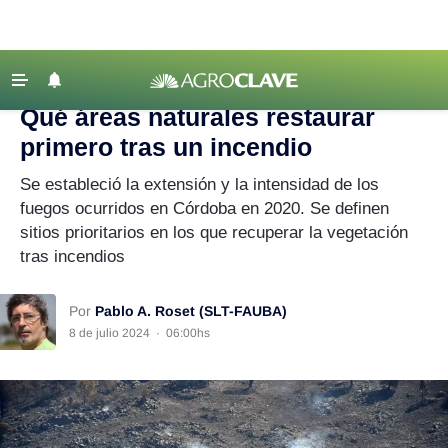
Agroclave
|
Academia
|
incendio
‹ VOLVER
Últimas Noticias
Qué áreas naturales restaurar
Agricultura
primero tras un incendio
Ganadería
Se estableció la extensión y la intensidad de los
Lechería
fuegos ocurridos en Córdoba en 2020. Se definen
sitios prioritarios en los que recuperar la vegetación
Tecnología
tras incendios
Maquinaria agrícola
Agenda
Por
Pablo A. Roset (SLT-FAUBA)
8 de julio 2024
·
06:00hs
Regionales
Clima
Agronegocios
Mercados