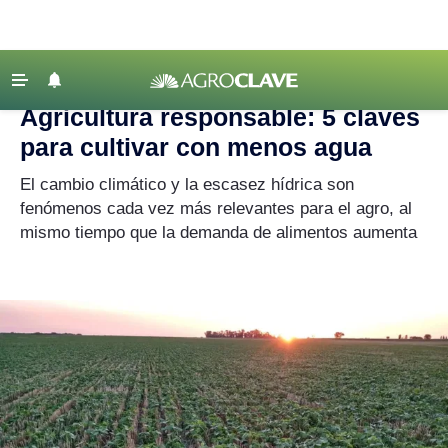
Agroclave
|
Actualidad
|
Agricultura
‹ VOLVER
Últimas Noticias
Agricultura responsable: 5 claves
Agricultura
para cultivar con menos agua
Ganadería
El cambio climático y la escasez hídrica son
Lechería
fenómenos cada vez más relevantes para el agro, al
mismo tiempo que la demanda de alimentos aumenta
Tecnología
Maquinaria agrícola
Agenda
Regionales
Clima
Agronegocios
Mercados