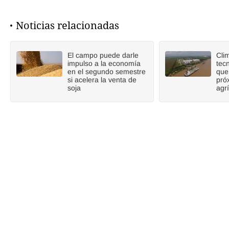
Noticias relacionadas
El campo puede darle
Cli
impulso a la economía
tecn
en el segundo semestre
que
si acelera la venta de
pró
soja
agr