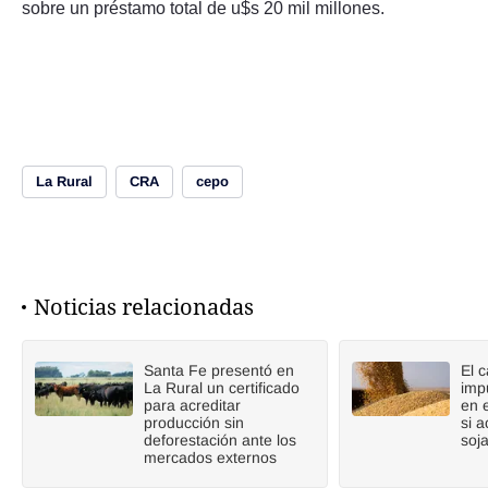
sobre un préstamo total de u$s 20 mil millones.
La Rural
CRA
cepo
Noticias relacionadas
Santa Fe presentó en
El 
La Rural un certificado
imp
para acreditar
en 
producción sin
si a
deforestación ante los
soj
mercados externos