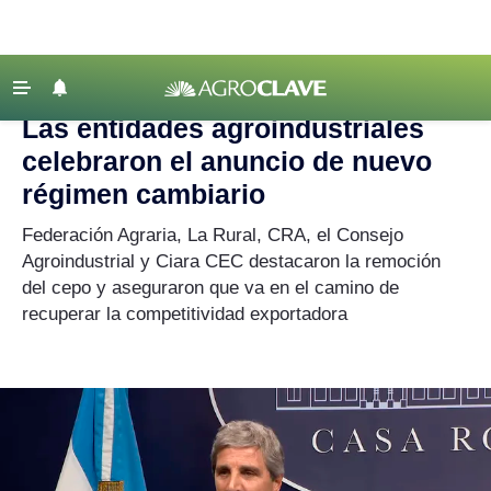
Agroclave
|
Actualidad
|
La Rural
‹ VOLVER
Últimas Noticias
Las entidades agroindustriales
Agricultura
celebraron el anuncio de nuevo
Ganadería
régimen cambiario
Lechería
Federación Agraria, La Rural, CRA, el Consejo
Agroindustrial y Ciara CEC destacaron la remoción
Tecnología
del cepo y aseguraron que va en el camino de
Maquinaria agrícola
recuperar la competitividad exportadora
Agenda
Regionales
Clima
Agronegocios
Mercados