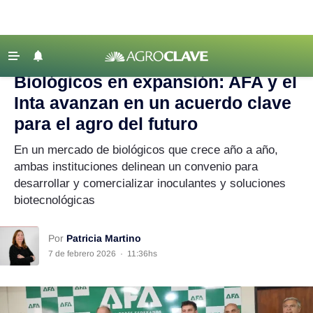
Agroclave
|
Agricultura
|
biológicos
‹ VOLVER
Últimas Noticias
Biológicos en expansión: AFA y el
Agricultura
Inta avanzan en un acuerdo clave
Ganadería
para el agro del futuro
Lechería
En un mercado de biológicos que crece año a año,
ambas instituciones delinean un convenio para
Tecnología
desarrollar y comercializar inoculantes y soluciones
Maquinaria agrícola
biotecnológicas
Agenda
Regionales
Por
Patricia Martino
7 de febrero 2026
·
11:36hs
Clima
Agronegocios
Mercados