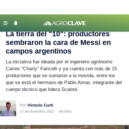
Agroclave
|
Agricultura
|
productores
‹ VOLVER
Últimas Noticias
La tierra del "10": productores
Agricultura
sembraron la cara de Messi en
Ganadería
campos argentinos
Lechería
La iniciativa fue ideada por el ingeniero agrónomo
Carlos "Charly" Faricelli y ya cuenta con más de 15
Tecnología
productores que se sumaron a la movida, entre los
Maquinaria agrícola
que se está el hermano de Pablo Aimar, integrante del
Agenda
cuerpo técnico que lidera Scaloni.
Regionales
Por
Víctorio Curti
Clima
17 de diciembre 2022
·
06:00hs
Agronegocios
Mercados