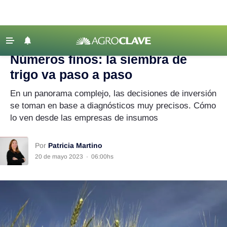
Agroclave
|
Agricultura
|
trigo
‹ VOLVER
Últimas Noticias
Números finos: la siembra de
Agricultura
trigo va paso a paso
Ganadería
En un panorama complejo, las decisiones de inversión
Lechería
se toman en base a diagnósticos muy precisos. Cómo
lo ven desde las empresas de insumos
Tecnología
Maquinaria agrícola
Por
Patricia Martino
Agenda
20 de mayo 2023
·
06:00hs
Regionales
Clima
Agronegocios
Mercados