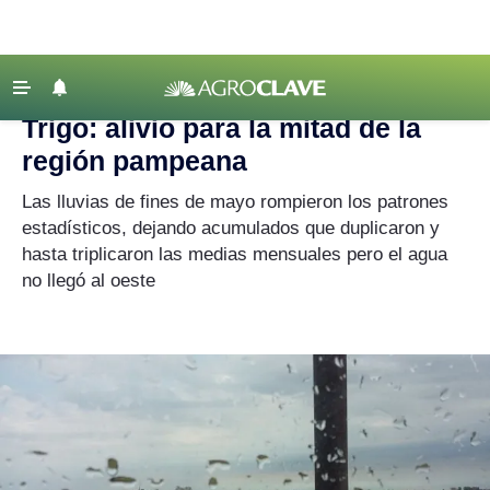
Agroclave
|
Agricultura
|
trigo
‹ VOLVER
Últimas Noticias
Trigo: alivio para la mitad de la
Agricultura
región pampeana
Ganadería
Las lluvias de fines de mayo rompieron los patrones
Lechería
estadísticos, dejando acumulados que duplicaron y
hasta triplicaron las medias mensuales pero el agua
Tecnología
no llegó al oeste
Maquinaria agrícola
Agenda
Regionales
Clima
Agronegocios
Mercados