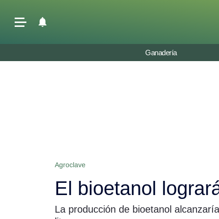
Últimas Noticias
Ganadería
Agricultura
Ganadería
Lechería
Tecnología
Maquinaria agrícola
Agenda
Agroclave
Regionales
El bioetanol lograr
Clima
Agronegocios
La producción de bioetanol alcanzaría
Mercados