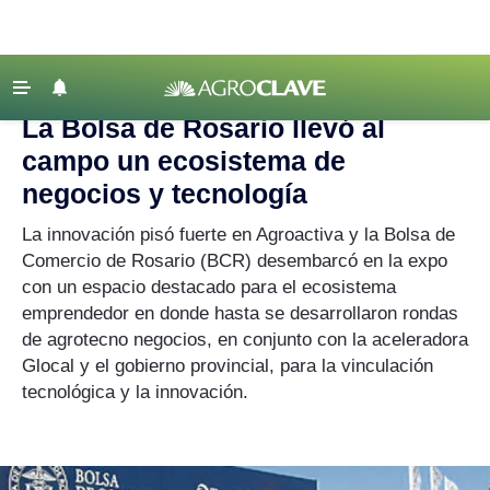
Agroclave
‹ VOLVER
Últimas Noticias
La Bolsa de Rosario llevó al
Agricultura
campo un ecosistema de
Ganadería
negocios y tecnología
Lechería
La innovación pisó fuerte en Agroactiva y la Bolsa de
Comercio de Rosario (BCR) desembarcó en la expo
Tecnología
con un espacio destacado para el ecosistema
Maquinaria agrícola
emprendedor en donde hasta se desarrollaron rondas
Agenda
de agrotecno negocios, en conjunto con la aceleradora
Glocal y el gobierno provincial, para la vinculación
Regionales
tecnológica y la innovación.
Clima
Agronegocios
Mercados