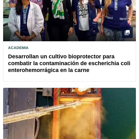
ACADEMIA
Desarrollan un cultivo bioprotector para
combatir la contaminación de escherichia coli
enterohemorrágica en la carne