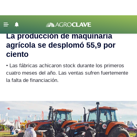
Agroclave
‹ VOLVER
Últimas Noticias
La producción de maquinaria
Agricultura
agrícola se desplomó 55,9 por
Ganadería
ciento
Lechería
• Las fábricas achicaron stock durante los primeros
cuatro meses del año. Las ventas sufren fuertemente
Tecnología
la falta de financiación.
Maquinaria agrícola
Agenda
Regionales
Clima
Agronegocios
Mercados