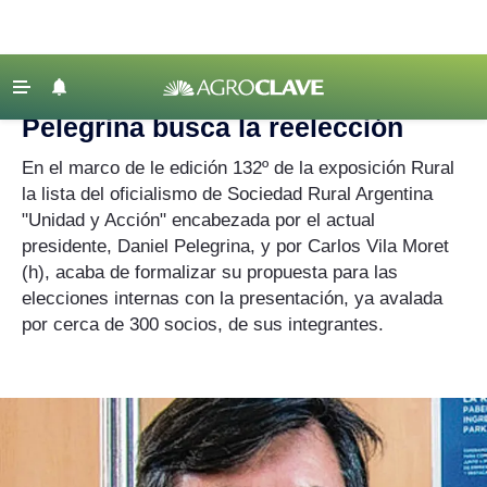
Agroclave
‹ VOLVER
Últimas Noticias
Pelegrina busca la reelección
Agricultura
En el marco de le edición 132º de la exposición Rural
Ganadería
la lista del oficialismo de Sociedad Rural Argentina
"Unidad y Acción" encabezada por el actual
Lechería
presidente, Daniel Pelegrina, y por Carlos Vila Moret
Tecnología
(h), acaba de formalizar su propuesta para las
Maquinaria agrícola
elecciones internas con la presentación, ya avalada
por cerca de 300 socios, de sus integrantes.
Agenda
Regionales
Clima
Agronegocios
Mercados