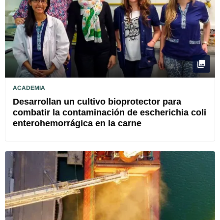
ACADEMIA
Desarrollan un cultivo bioprotector para
combatir la contaminación de escherichia coli
enterohemorrágica en la carne