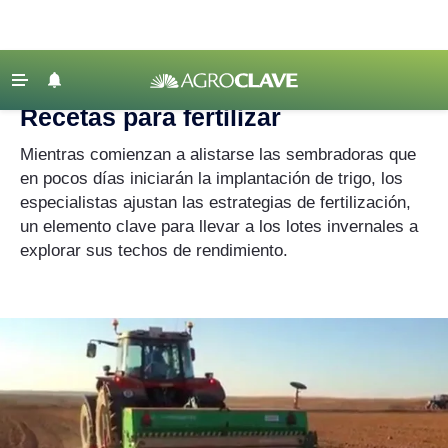
Agroclave
‹ VOLVER
Últimas Noticias
Recetas para fertilizar
Agricultura
Mientras comienzan a alistarse las sembradoras que
Ganadería
en pocos días iniciarán la implantación de trigo, los
especialistas ajustan las estrategias de fertilización,
Lechería
un elemento clave para llevar a los lotes invernales a
Tecnología
explorar sus techos de rendimiento.
Maquinaria agrícola
Agenda
Regionales
Clima
Agronegocios
Mercados