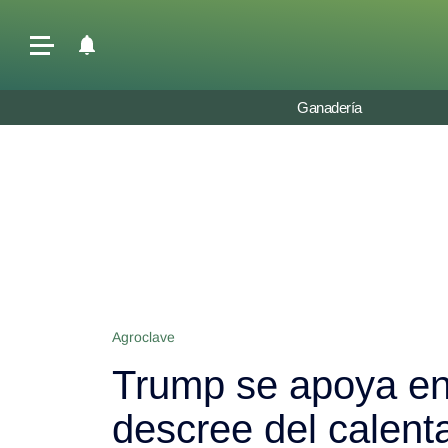
Últimas Noticias
Ganadería
Agricultura
Ganadería
Lechería
Tecnología
Maquinaria agrícola
Agenda
Agroclave
Regionales
Trump se apoya en
Clima
Agronegocios
descree del calent
Mercados