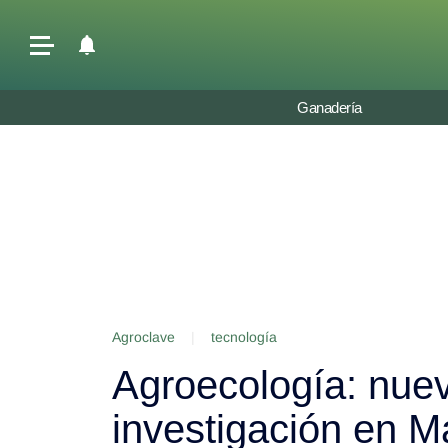
Últimas Noticias
Ganadería
Agricultura
Ganadería
Lechería
Tecnología
Maquinaria agrícola
Agenda
Agroclave
|
tecnología
Regionales
Agroecología: nuev
Clima
Agronegocios
investigación en 
Mercados