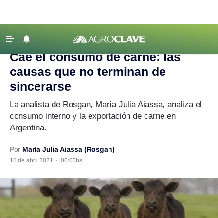
Agroclave
‹ VOLVER
Últimas Noticias
Cae el consumo de carne: las
Agricultura
causas que no terminan de
Ganadería
sincerarse
Lechería
La analista de Rosgan, María Julia Aiassa, analiza el
consumo interno y la exportación de carne en
Tecnología
Argentina.
Maquinaria agrícola
Agenda
Por
María Julia Aiassa (Rosgan)
15 de abril 2021
·
06:00hs
Regionales
Clima
Agronegocios
Mercados