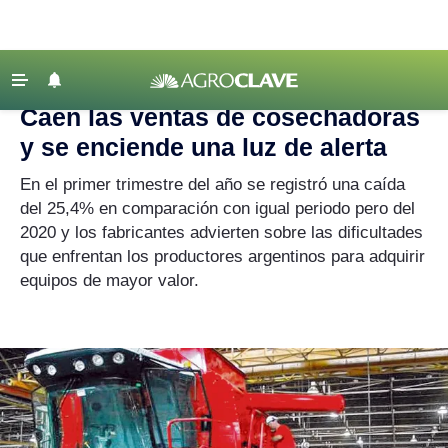
Agroclave
|
maquinaria agrícola
‹ VOLVER
Últimas Noticias
Caen las ventas de cosechadoras
Agricultura
y se enciende una luz de alerta
Ganadería
En el primer trimestre del año se registró una caída
Lechería
del 25,4% en comparación con igual periodo pero del
2020 y los fabricantes advierten sobre las dificultades
Tecnología
que enfrentan los productores argentinos para adquirir
Maquinaria agrícola
equipos de mayor valor.
Agenda
Regionales
Clima
Agronegocios
Mercados