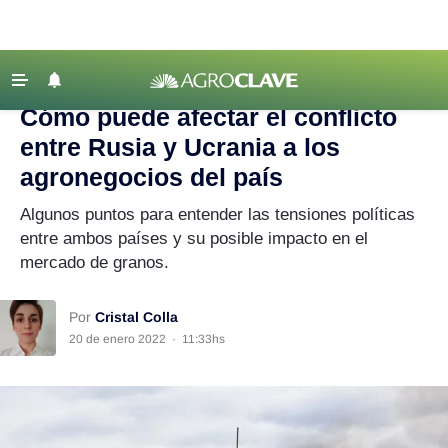
Agroclave
|
Rusia
‹ VOLVER
Últimas Noticias
Cómo puede afectar el conflicto
Agricultura
entre Rusia y Ucrania a los
Ganadería
agronegocios del país
Lechería
Algunos puntos para entender las tensiones políticas
entre ambos países y su posible impacto en el
Tecnología
mercado de granos.
Maquinaria agrícola
Agenda
Por
Cristal Colla
Regionales
20 de enero 2022
·
11:33hs
Clima
Agronegocios
Mercados