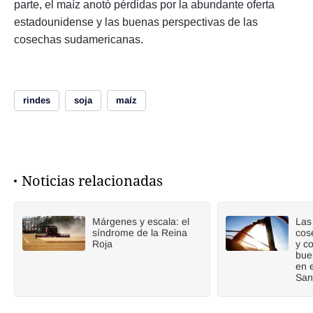
parte, el maíz anotó pérdidas por la abundante oferta
estadounidense y las buenas perspectivas de las
cosechas sudamericanas.
rindes
soja
maíz
Noticias relacionadas
Márgenes y escala: el
Las 
síndrome de la Reina
cos
Roja
y c
bue
en 
San