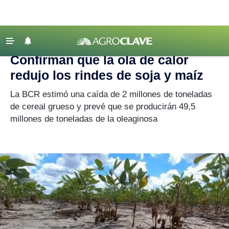
Agroclave
|
Crónicas de Campaña
|
rindes
‹ VOLVER
Últimas Noticias
Confirman que la ola de calor
Agricultura
redujo los rindes de soja y maíz
Ganadería
La BCR estimó una caída de 2 millones de toneladas
Lechería
de cereal grueso y prevé que se producirán 49,5
millones de toneladas de la oleaginosa
Tecnología
Maquinaria agrícola
Agenda
Regionales
Clima
Agronegocios
Mercados