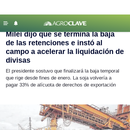
Agroclave
|
Economía
|
Milei
‹ VOLVER
Últimas Noticias
Milei dijo que se termina la baja
Agricultura
de las retenciones e instó al
Ganadería
campo a acelerar la liquidación de
divisas
Lechería
Tecnología
El presidente sostuvo que finalizará la baja temporal
que rige desde fines de enero. La soja volvería a
Maquinaria agrícola
pagar 33% de alícuota de derechos de exportación
Agenda
Regionales
Clima
Agronegocios
Mercados