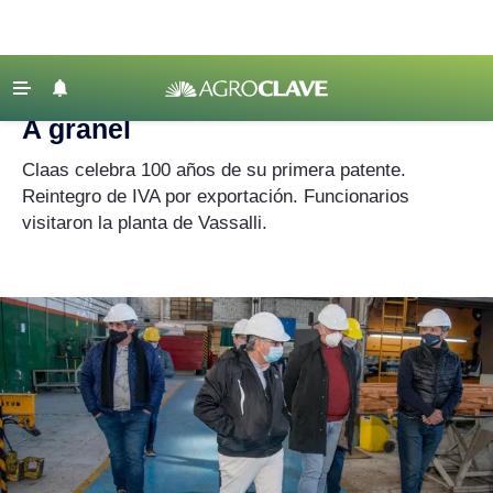
Agroclave
|
Claas
‹ VOLVER
Últimas Noticias
A granel
Agricultura
Claas celebra 100 años de su primera patente.
Ganadería
Reintegro de IVA por exportación. Funcionarios
visitaron la planta de Vassalli.
Lechería
Tecnología
Maquinaria agrícola
Agenda
Regionales
Clima
Agronegocios
Mercados