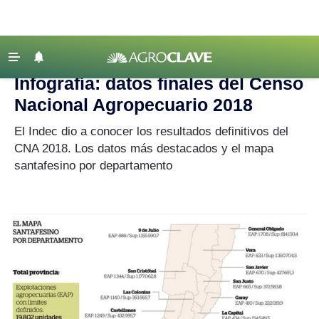
Agroclave
|
Censo Agropecuario
‹ VOLVER
Últimas Noticias
Infografía: datos finales del Censo
Agricultura
Nacional Agropecuario 2018
Ganadería
El Indec dio a conocer los resultados definitivos del
Lechería
CNA 2018. Los datos más destacados y el mapa
santafesino por departamento
Tecnología
Maquinaria agrícola
Agenda
Regionales
Clima
Agronegocios
Mercados